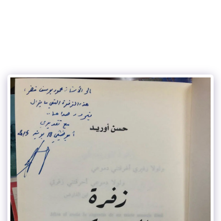
الكاتب محمود يوسف خضر