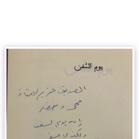
الكاتب محمود يوسف خضر