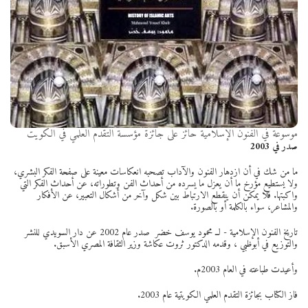
موسوعة في الفنون الإسلامية حائز على جائزة مؤسسة التقدم العلمي في الكويت
صدر في 2003
ما من شك في أن ازدهار الفنون والآداب تصحبه انعكاسات معينة على صفحة الفكر البشري،
ولا يستطيع مؤرخ ما أن يعزل ما يسرده من أحداث الفن وتطوراته، عن أحداث الفكر التي
واكبتها. فلا يمكن أن ينقطع الارتباط بين شكل وآخر من أشكال التعبير، عن الأفكار
والمشاعر، سواء بالكلمة أو بالصورة.
تاريخ الفنون الإسلامية - لــ محمود يوسف خضر صدر عام 2002 عن دار السويدي للنشر
والتوزيع في أبوظبي ، وقدمه الدكتور ثروت عكاشة وزير الثقافة المصري الأسبق.
وأعيدت طباعته في العام 2003م.
فاز الكتاب بجائزة التقدم العلمي الكويتية عام 2003.