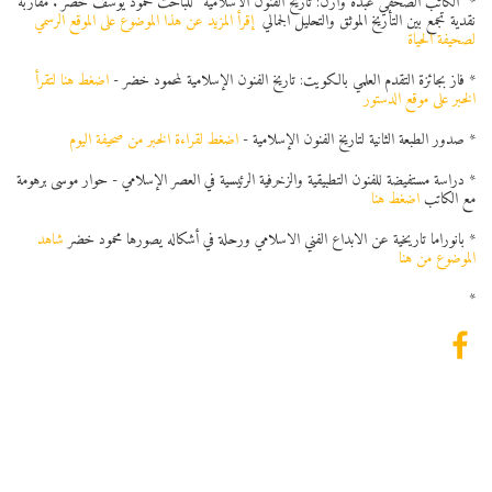
* "الكاتب الصحفي عبده وازن: تاريخ الفنون الاسلامية" للباحث محمود يوسف خضر . مقاربة
نقدية تجمع بين التأريخ الموثق والتحليل الجمالي
إقرأ المزيد عن هذا الموضوع على الموقع الرسمي
لصحيفة الحياة
* فاز بجائزة التقدم العلمي بالكويت: تاريخ الفنون الإسلامية لمحمود خضر -
اضغط هنا لتقرأ
الخبر على موقع الدستور
* صدور الطبعة الثانية لتاريخ الفنون الإسلامية -
اضغط لقراءة الخبر من صحيفة اليوم
* دراسة مستفيضة للفنون التطبيقية والزخرفية الرئيسية في العصر الإسلامي - حوار موسى برهومة
مع الكاتب
اضغط هنا
* بانوراما تاريخية عن الابداع الفني الاسلامي ورحلة في أشكاله يصورها محمود خضر
شاهد
الموضوع من هنا
*