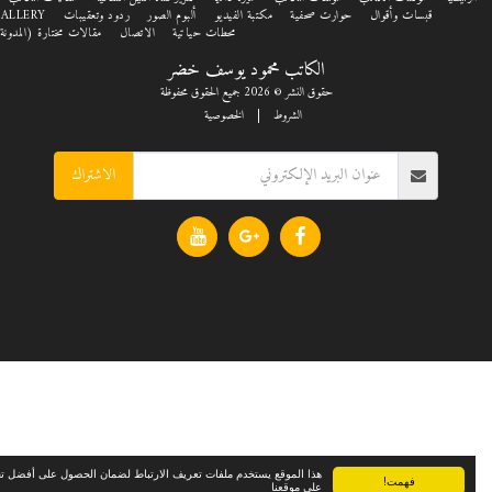
قبسات وأقوال
حوارت صحفية
مكتبة الفيديو
ألبوم الصور
ردود وتعقيبات
GALLERY
محطات حياتية
الاتصال
مقالات مختارة (المدونة)
الكاتب محمود يوسف خضر
حقوق النشر © 2026 جميع الحقوق محفوظة
الشروط
|
الخصوصية
الاشتراك
هذا الموقع يستخدم ملفات تعريف الارتباط لضمان الحصول على أفضل تجربة
فهمت!
على موقعنا